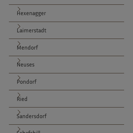
Hexenagger
Laimerstadt
Mendorf
Neuses
Pondorf
Ried
Sandersdorf
Schafshill