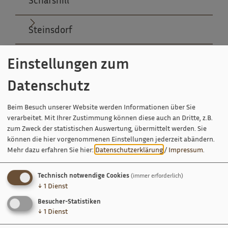
Steinsdorf
Tettenwang
Einstellungen zum
Datenschutz
Winden
Beim Besuch unserer Website werden Informationen über Sie
verarbeitet. Mit Ihrer Zustimmung können diese auch an Dritte, z.B.
zum Zweck der statistischen Auswertung, übermittelt werden. Sie
können die hier vorgenommenen Einstellungen jederzeit abändern.
Ansprechpartner
Mehr dazu erfahren Sie hier:
Datenschutzerklärung
/
Impressum
.
Frau Manuela Müller
Technisch notwendige Cookies
(immer erforderlich)
↓
1
Dienst
09446 9021-15
E-Mail
Besucher-Statistiken
↓
1
Dienst