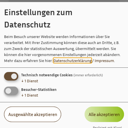
Einstellungen zum
Datenschutz
Ich habe die
Datenschutzerklärung gelesen
und bin
damit einverstanden.*
Beim Besuch unserer Website werden Informationen über Sie
verarbeitet. Mit Ihrer Zustimmung können diese auch an Dritte, z.B.
*) Pflichtfeld
zum Zweck der statistischen Auswertung, übermittelt werden. Sie
Absenden
können die hier vorgenommenen Einstellungen jederzeit abändern.
Mehr dazu erfahren Sie hier:
Datenschutzerklärung
/
Impressum
.
Eine Kopie dieser E-Mail wird an Ihre Adresse verschickt.
Technisch notwendige Cookies
(immer erforderlich)
↓
1
Dienst
Besucher-Statistiken
↓
1
Dienst
Ausgewählte akzeptieren
Alle akzeptieren
Realisiert mit Klaro!