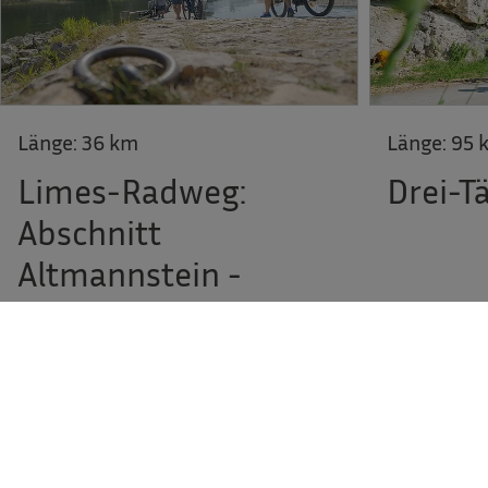
Länge:
36 km
Länge:
95 
Limes-Radweg:
Drei-T
Abschnitt
Altmannstein -
Kelheim