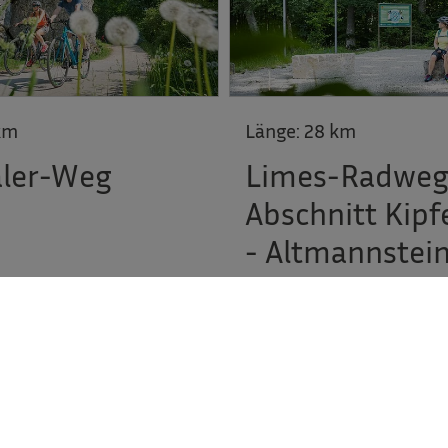
km
Länge:
28 km
äler-Weg
Limes-Radweg
Abschnitt Kip
- Altmannstei