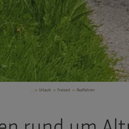
..
Urlaub
Freizeit
Radfahren
en rund um Al