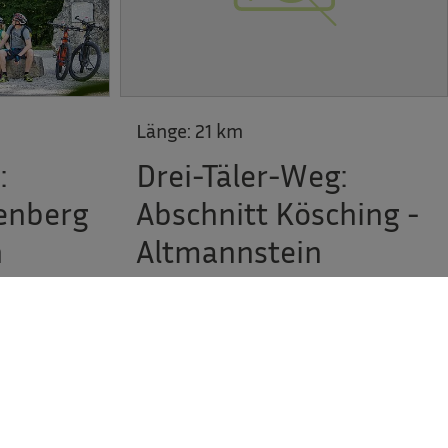
Länge:
21 km
:
Drei-Täler-Weg:
fenberg
Abschnitt Kösching -
n
Altmannstein