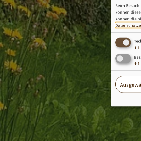
Beim Besuch 
können diese 
können die h
Datenschutze
Tec
↓
1
Bes
↓
1
Ausgewä