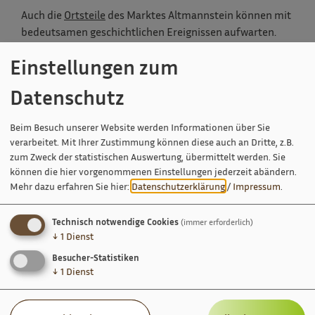
Auch die
Ortsteile
des Marktes Altmannstein können mit
bedeutsamen geschichtlichen Ereignissen aufwarten.
Im Jahre 1137 wurde von der begüterten Edelfrau
Einstellungen zum
Gertrud für den regulierten Chorherren des hl.
Augustinus in Schamhaupten ein Kloster gestiftet. Zum
Datenschutz
Seelsorgegebiet der korporierten Pfarrei Schamhaupten
gehörten laut Gründungsurkunde die Orte Breitenhill,
Beim Besuch unserer Website werden Informationen über Sie
Megmannsdorf, Winden, Pondorf, Thannhausen,
verarbeitet. Mit Ihrer Zustimmung können diese auch an Dritte, z.B.
Schafshill und (Unter-) Sandersdorf. Ab 1302 wird auch
zum Zweck der statistischen Auswertung, übermittelt werden. Sie
Neuses Seelsorgegebiet des Klosters Schamhaupten.
können die hier vorgenommenen Einstellungen jederzeit abändern.
Mehr dazu erfahren Sie hier:
Datenschutzerklärung
/
Impressum
.
Auf
Schloss und Hofmark Hexenagger
herschte im
Mittelalter das gleichnamige Geschlecht bis 1480.
Technisch notwendige Cookies
(immer erforderlich)
Dietricus von Haecsenakker wird 982 in einer
↓
1
Dienst
Klosterurkunde von St. Emmeran-Regensburg erstmals
Besucher-Statistiken
ernannt.
↓
1
Dienst
Die Muggentaler, 1693 in den Reichsfreiherrenstand
erhoben, waren im 16. und 17. Jahrhundert das führende