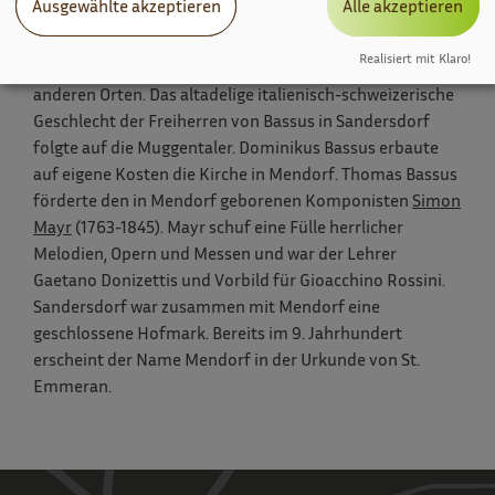
Ausgewählte akzeptieren
Alle akzeptieren
Adelsgeschlecht des Schambachtales; Herren auf
Hexenaggern, Sandersdorf, Hagenhill,
Realisiert mit Klaro!
Neuenhinzenhausen, Pondorf, Steinsdorf und noch
anderen Orten. Das altadelige italienisch-schweizerische
Geschlecht der Freiherren von Bassus in Sandersdorf
folgte auf die Muggentaler. Dominikus Bassus erbaute
auf eigene Kosten die Kirche in Mendorf. Thomas Bassus
förderte den in Mendorf geborenen Komponisten
Simon
Mayr
(1763-1845). Mayr schuf eine Fülle herrlicher
Melodien, Opern und Messen und war der Lehrer
Gaetano Donizettis und Vorbild für Gioacchino Rossini.
Sandersdorf war zusammen mit Mendorf eine
geschlossene Hofmark. Bereits im 9. Jahrhundert
erscheint der Name Mendorf in der Urkunde von St.
Emmeran.