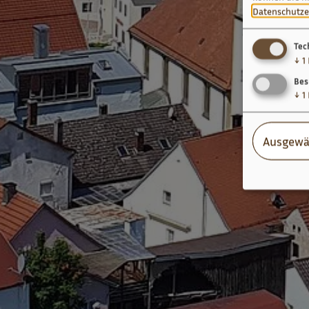
Datenschutze
Tec
↓
1
Bes
↓
1
Ausgewä