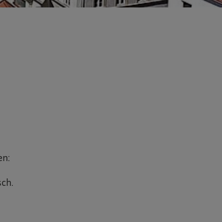
en:
sch.