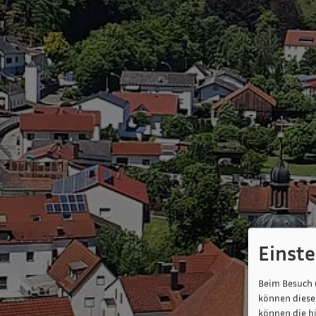
Einst
Beim Besuch 
können diese 
können die h