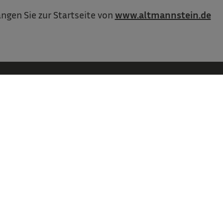
ngen Sie zur Startseite von
www.altmannstein.de
Markt Altmannstein
Marktplatz 4 . 93336 Altmannstein
Tel. 09446 90210
poststelle­@altmannstein.de
zum Kontaktformular