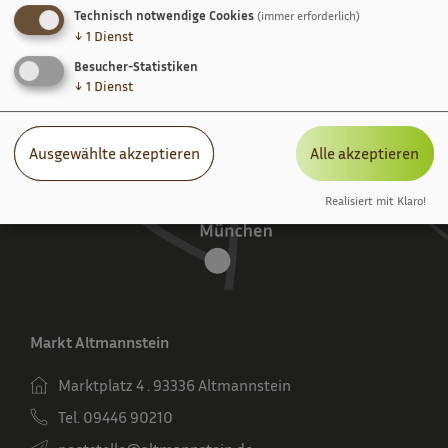
Technisch notwendige Cookies
(immer erforderlich)
↓
1
Dienst
Besucher-Statistiken
↓
1
Dienst
Ausgewählte akzeptieren
Alle akzeptieren
Realisiert mit Klaro!
Markt Altmannstein
Marktplatz 4 . 93336 Altmannstein
Tel. 09446 90210