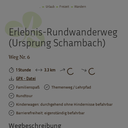
..
Urlaub
Freizeit
Wandern
Erlebnis-Rundwanderweg
(Ursprung Schambach)
Weg Nr. 6
1 Stunde
3.3 km
GPX - Datei
Familienspaß
Themenweg / Lehrpfad
Rundtour
Kinderwagen: durchgehend ohne Hindernisse befahrbar
Barrierefreiheit: eigenständig befahrbar
Wegbeschreibung