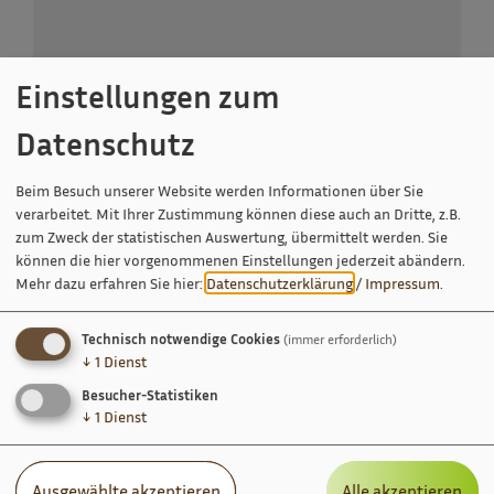
Einstellungen zum
Datenschutz
Beim Besuch unserer Website werden Informationen über Sie
Erdaushubdeponie Berghausen
verarbeitet. Mit Ihrer Zustimmung können diese auch an Dritte, z.B.
Berghausen
zum Zweck der statistischen Auswertung, übermittelt werden. Sie
in der Ortsmitte Berghausen rechts
können die hier vorgenommenen Einstellungen jederzeit abändern.
93336 Altmannstein
Mehr dazu erfahren Sie hier:
Datenschutzerklärung
/
Impressum
.
09446 90210
Technisch notwendige Cookies
(immer erforderlich)
↓
1
Dienst
Besucher-Statistiken
↓
1
Dienst
Ausgewählte akzeptieren
Alle akzeptieren