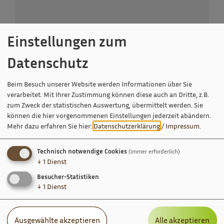
Einstellungen zum
Datenschutz
Schambachbühne Schamhaupten
Beim Besuch unserer Website werden Informationen über Sie
Herr Wolfgang Schiereis
verarbeitet. Mit Ihrer Zustimmung können diese auch an Dritte, z.B.
Schamhaupten
zum Zweck der statistischen Auswertung, übermittelt werden. Sie
Schafshiller Straße 11
können die hier vorgenommenen Einstellungen jederzeit abändern.
93336 Altmannstein
Mehr dazu erfahren Sie hier:
Datenschutzerklärung
/
Impressum
.
09446 910938
Technisch notwendige Cookies
(immer erforderlich)
↓
1
Dienst
Besucher-Statistiken
↓
1
Dienst
Ausgewählte akzeptieren
Alle akzeptieren