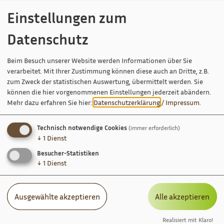
Beisitzer
Einstellungen zum
Frau Mia Scheringer
Datenschutz
Beisitzer
Beim Besuch unserer Website werden Informationen über Sie
Frau Luisa Zieglmeier
verarbeitet. Mit Ihrer Zustimmung können diese auch an Dritte, z.B.
zum Zweck der statistischen Auswertung, übermittelt werden. Sie
können die hier vorgenommenen Einstellungen jederzeit abändern.
Mehr dazu erfahren Sie hier:
Datenschutzerklärung
/
Impressum
.
Technisch notwendige Cookies
(immer erforderlich)
↓
1
Dienst
Besucher-Statistiken
↓
1
Dienst
Ausgewählte akzeptieren
Alle akzeptieren
Realisiert mit Klaro!