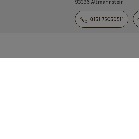
93336 Altmannstein
0151 75050511
Markt Altmannstein
Marktplatz 4 . 93336 Altmannstein
Tel. 09446 90210
poststelle­@altmannstein.de
zum Kontaktformular