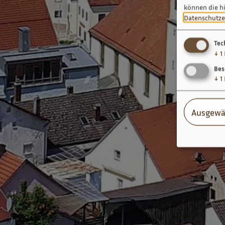
können die h
Datenschutze
Tec
↓
1
Bes
↓
1
Ausgewä