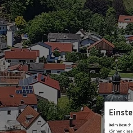
Einst
Beim Besuch 
können diese 