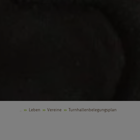
..
Leben
Vereine
Turnhallenbelegungsplan