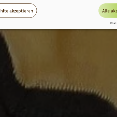
hlte akzeptieren
Alle ak
Reali