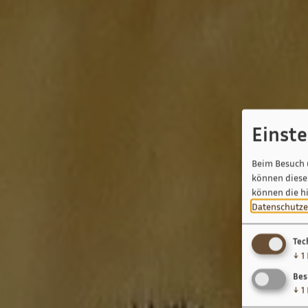
Einst
Beim Besuch 
können diese 
können die h
Datenschutze
Tec
↓
1
Bes
↓
1