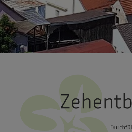
Zehent
Durchfüh