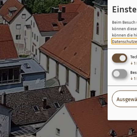
Einst
Beim Besuch 
können diese 
können die h
Datenschutze
Tec
↓
1
Bes
↓
1
Ausgewä