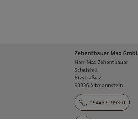
Zehentbauer Max Gmb
Herr Max Zehentbauer
Schafshill
Erzstraße 2
93336 Altmannstein
09446 91993-0