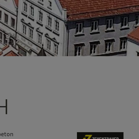
H
beton