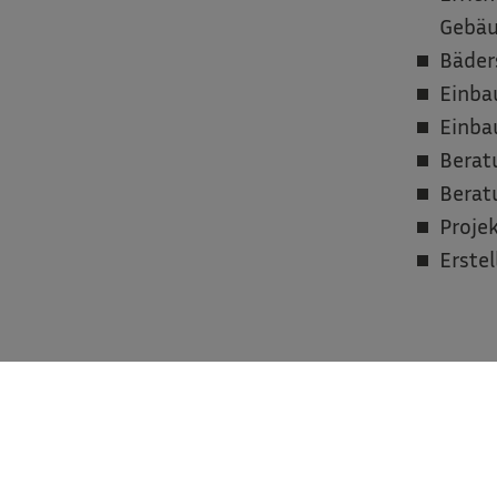
Gebä
Bäders
Einba
Einba
Beratu
Berat
Proje
Erstel