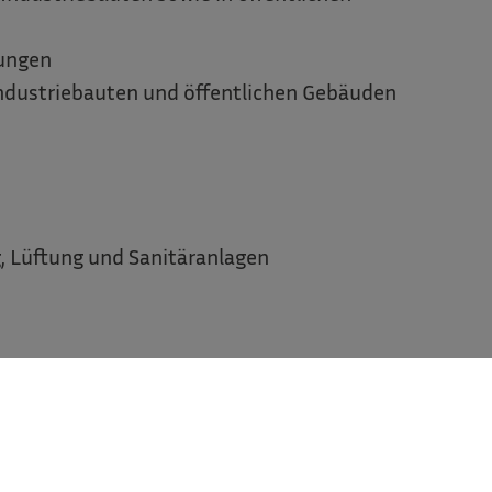
tungen
Industriebauten und öffentlichen Gebäuden
g, Lüftung und Sanitäranlagen
uer