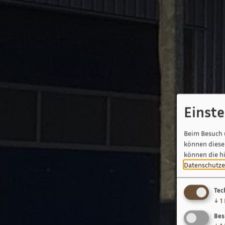
Einst
Beim Besuch 
können diese 
können die h
Datenschutze
Tec
↓
1
Bes