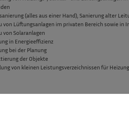
uden
anierung (alles aus einer Hand), Sanierung alter Lei
u von Lüftungsanlagen im privaten Bereich sowie in 
u von Solaranlagen
ng in Energieeffizienz
ung bei der Planung
ktierung der Objekte
lung von kleinen Leistungsverzeichnissen für Heizun
Versorgungstechnik Ba
GmbH
Frau Martina Bauer
Winden