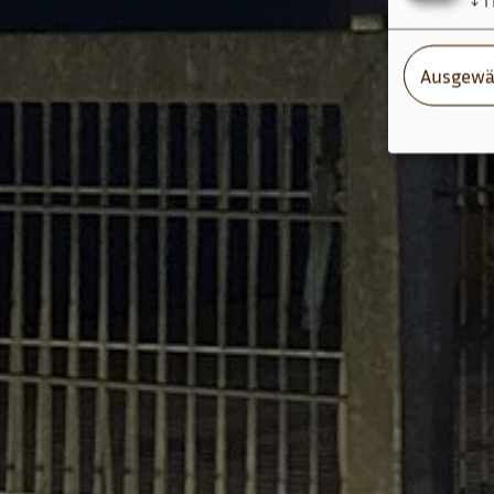
↓
1
Ausgewä