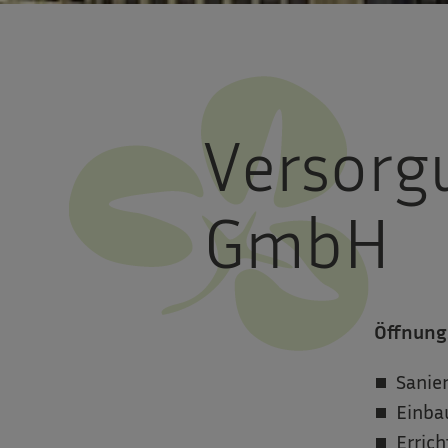
Versorg
GmbH
Öffnung
Sanier
Einba
Errich