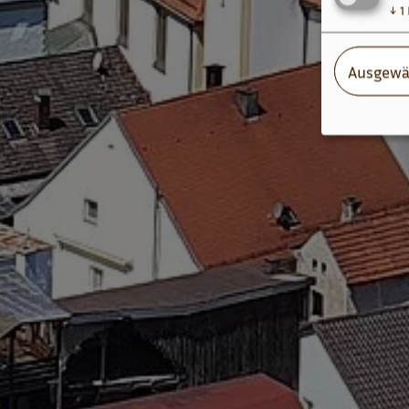
↓
1
Ausgewä