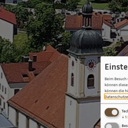
Einst
Beim Besuch 
können diese 
können die h
Datenschutze
Tec
↓
1
Bes