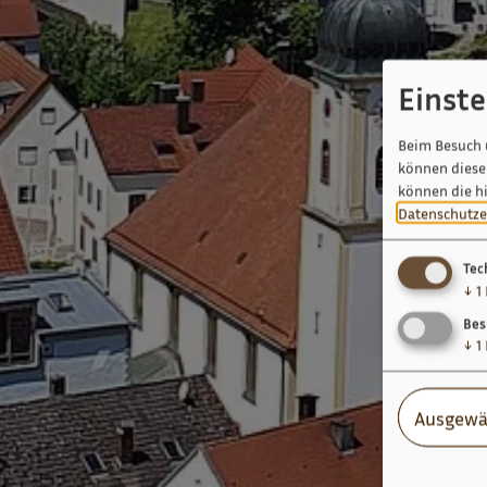
Einst
Beim Besuch 
können diese 
können die h
Datenschutze
Tec
↓
1
Bes
↓
1
Ausgewä