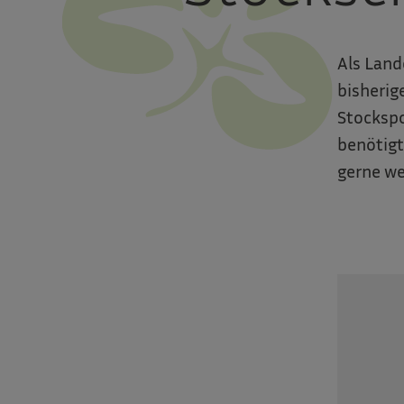
Als Land
bisherig
Stockspo
benötigt
gerne we