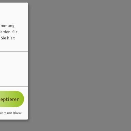
stimmung
erden. Sie
Sie hier:
zeptieren
siert mit Klaro!