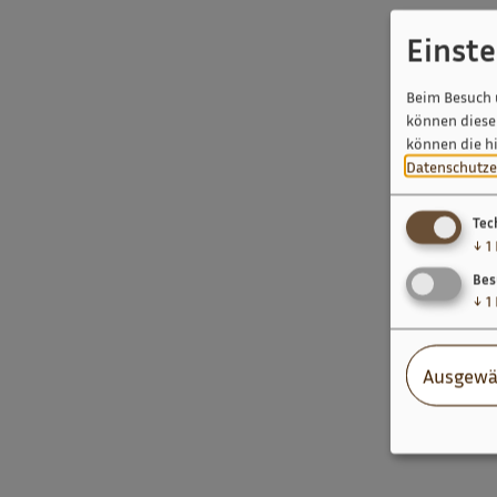
Einst
Beim Besuch 
können diese 
können die h
Datenschutze
Tec
↓
1
Bes
↓
1
Ausgewä