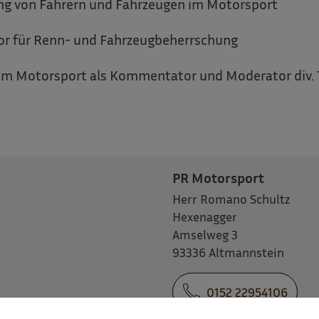
g von Fahrern und Fahrzeugen im Motorsport
or für Renn- und Fahrzeugbeherrschung
im Motorsport als Kommentator und Moderator div.
PR Motorsport
Herr Romano Schultz
Hexenagger
Amselweg 3
93336 Altmannstein
0152 22954106