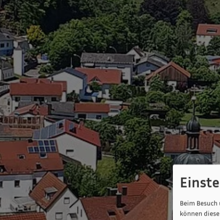
Einst
Beim Besuch 
können diese 