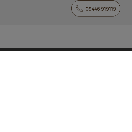
09446 919119
Markt Altmannstein
Marktplatz 4 . 93336 Altmannstein
Tel. 09446 90210
poststelle­@altmannstein.de
zum Kontaktformular