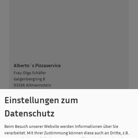
Alberto´s Pizzaservice
Frau Olga Schäfer
Galgenbergring 8
93336 Altmannstein
Einstellungen zum
0159 06646663
Datenschutz
Beim Besuch unserer Website werden Informationen über Sie
verarbeitet. Mit Ihrer Zustimmung können diese auch an Dritte, z.B.