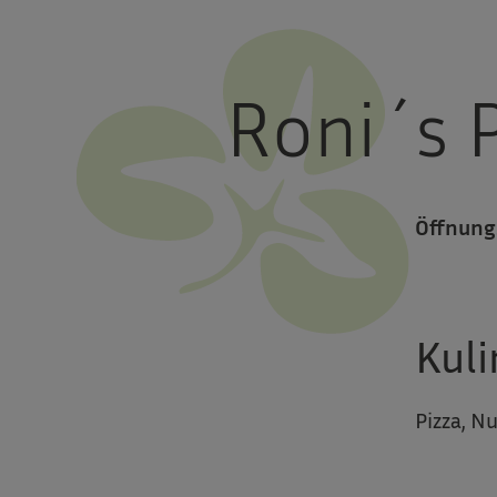
Roni´s P
Öffnung
Kuli
Pizza, Nu