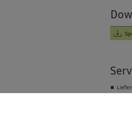
Dow
Sp
Serv
Liefer
Abhol