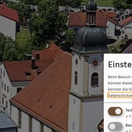
Einst
Beim Besuch 
können diese 
können die h
Datenschutze
Tec
↓
1
Bes
↓
1