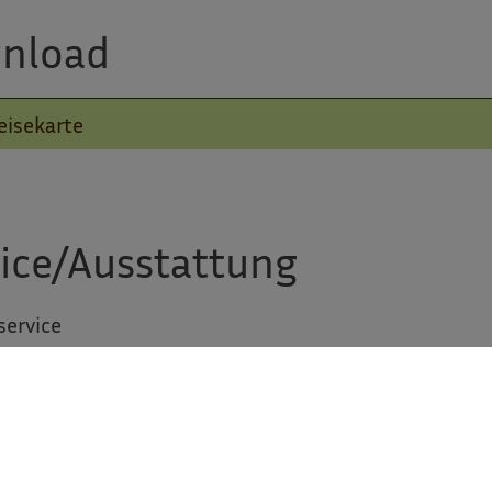
nload
eisekarte
ice/Ausstattung
service
service