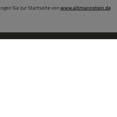
ngen Sie zur Startseite von
www.altmannstein.de
Markt Altmannstein
Marktplatz 4 . 93336 Altmannstein
Tel. 09446 90210
poststelle­@altmannstein.de
zum Kontaktformular