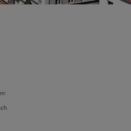
en:
sch.