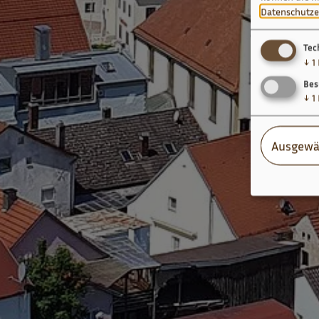
Datenschutze
Tec
↓
1
Bes
↓
1
Ausgewä