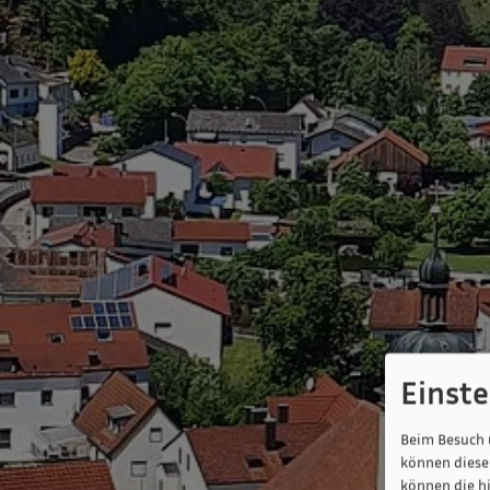
Einst
Beim Besuch 
können diese 
können die h