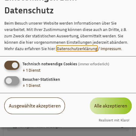
(Erw./Kind)
Datenschutz
Beim Besuch unserer Website werden Informationen über Sie
verarbeitet. Mit Ihrer Zustimmung können diese auch an Dritte, z.B.
zum Zweck der statistischen Auswertung, übermittelt werden. Sie
Details
können die hier vorgenommenen Einstellungen jederzeit abändern.
Mehr dazu erfahren Sie hier:
Datenschutzerklärung
/
Impressum
.
- Haustiere sind erlaubt, gegen eine Gebühr von 7,00 € pro
Tag.
Technisch notwendige Cookies
(immer erforderlich)
↓
1
Dienst
Besucher-Statistiken
Ausstattung:
Fenster können geöffnet werden, Fernseher,
↓
1
Dienst
Föhn, Handtücher vorhanden, Kosmetikspiegel,
Nichtraucherzimmer, Satelliten TV, Schreibtisch,
Sitzgelegenheit, Standspiegel, Wireless Lan im Zimmer
Sanitär:
WC und Dusche, Waschbecken
Ausgewählte akzeptieren
Alle akzeptieren
Belegung: 1-2 Personen
Realisiert mit Klaro!
Verfügbarkeiten anzeigen