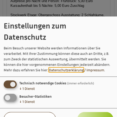
Aufpreise pro Nacht und Person: Frühstück: 5,00 Euro
Kurzaufenthalt bis 5 Nächte: 5,00 Euro Zuschlag
Stockwerk Etage:
Obergeschoss
Ausstattung:
2 Schlafräume,
Backofen, Bademantel, Balkon/Terrasse am Zimmer,
Einstellungen zum
Bettwäsche vorhanden, Bügelbrett, CD-Player, Doppelbett,
Essecke, Fenster können geöffnet werden, Fernseher,
Fußende der Betten offen, Föhn, Geschirrspüler, Größe in m²:
Datenschutz
90, Handtücher vorhanden, Hosenbügler, Kaffee und
Teekocher, Kaffeemaschine, Kosmetikspiegel, Küchenzeile,
Beim Besuch unserer Website werden Informationen über Sie
Kühlschrank, Mikrowelle, Nichtraucherzimmer, Radio, Satelliten
TV, Sitzgelegenheit, Standspiegel, Tisch- und Küchenwäsche
verarbeitet. Mit Ihrer Zustimmung können diese auch an Dritte, z.B.
vorhanden, Toaster, Trockner, Waschmaschine, Wireless Lan
zum Zweck der statistischen Auswertung, übermittelt werden. Sie
im Zimmer, Wohnküche
Sanitär:
Badewanne,
können die hier vorgenommenen Einstellungen jederzeit abändern.
Handtuchtrockner, Separates WC, WC und Dusche und Bad,
Mehr dazu erfahren Sie hier:
Datenschutzerklärung
/
Impressum
.
Waschbecken
Lage:
Haupthaus, Neubau
Größe (Quadratmeter): 90
Technisch notwendige Cookies
(immer erforderlich)
Belegung: bis 4 Personen
↓
1
Dienst
Besucher-Statistiken
Verfügbarkeiten anzeigen
↓
1
Dienst