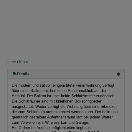
mehr (10 ) »
mehr (10 ) »
mehr (10 ) »
mehr (10 ) »
mehr (10 ) »
mehr (10 ) »
mehr (10 ) »
Details
Die modern und stillvoll eingerichtete Ferienwohnung verfügt
über einen Balkon mit herrlichen Panoramablick auf die
Altmühl. Der Balkon ist über beide Schlafzimmer zugänglich.
Die Schlafräume sind mit kniehohen Boxspringbetten
ausgestattet. Weiter verfügt die Wohnung über eine Sitzecke,
die zum Schlafsofa umfunktioniert werden kann. Der helle und
gemütlich gestaltete Aufenthaltsraum lädt bei jedem Wetter
zum Verweilen ein. Wireless Lan und Garage.
Ein Ordner für Ausflugsmöglichkeiten liegt aus.