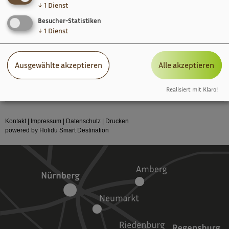
↓
1
Dienst
Familie Jetten
Besucher-Statistiken
Frau Barbara Jetten
↓
1
Dienst
Am Schloßberg 8
93336
Altmannstein
Ausgewählte akzeptieren
Alle akzeptieren
Tel.
09446 1221
Kontaktformular »
Realisiert mit Klaro!
Kontakt
|
Impressum
|
Datenschutz
|
Drucken
powered by Holidu Smart Destination