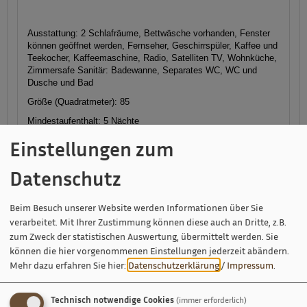
Ausstattung:
2 Schlafräume, Bettwäsche vorhanden, Fenster
können geöffnet werden, Fernseher, Geschirrspüler, Kaffee und
Teekocher, Kaffeemaschine, Radio, Satelliten TV, Wohnküche,
Zimmersafe
Sanitär:
Badewanne, Separates WC, WC und
Dusche und Bad
Größe (Quadratmeter): 85
Mindestaufenthalt: 5 Nächte
Belegung: 1-4 Personen
Einstellungen zum
Verfügbarkeiten anzeigen
Datenschutz
Beim Besuch unserer Website werden Informationen über Sie
verarbeitet. Mit Ihrer Zustimmung können diese auch an Dritte, z.B.
Informationen von Ihrem Gastgeber
zum Zweck der statistischen Auswertung, übermittelt werden. Sie
können die hier vorgenommenen Einstellungen jederzeit abändern.
Ausstattung & Information
Mehr dazu erfahren Sie hier:
Datenschutzerklärung
/
Impressum
.
Technisch notwendige Cookies
(immer erforderlich)
Adresse