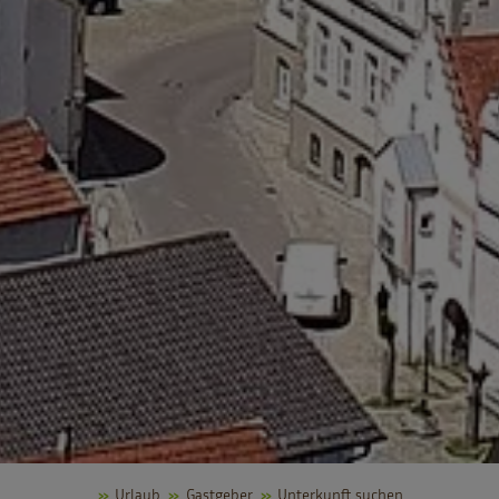
..
Urlaub
Gastgeber
Unterkunft suchen