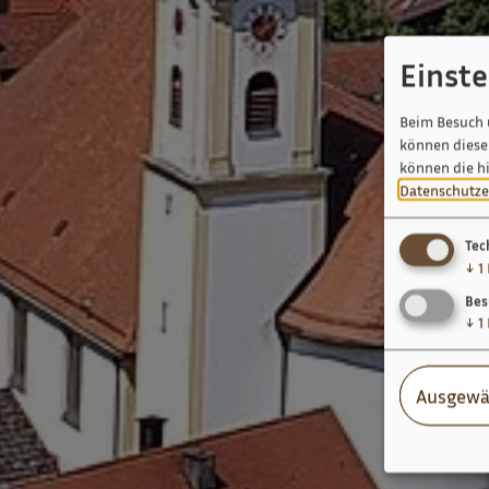
Einst
Beim Besuch 
können diese 
können die h
Datenschutze
Tec
↓
1
Bes
↓
1
Ausgewä