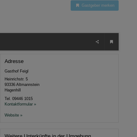
Gastgeber merken
Adresse
Gasthof Feigl
Heinrichstr. 5
93336
Altmannstein
Hagenhill
Tel.
09446 1015
Kontaktformular »
Website »
Weitere Unterkünfte in der Umgebung