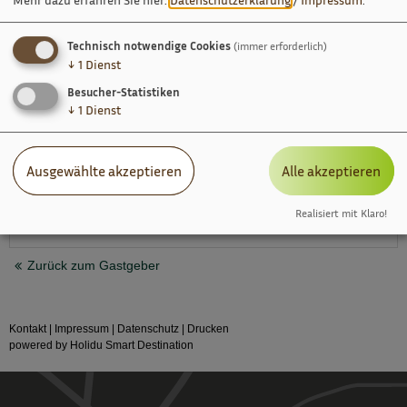
Ja, ich bin mit der Speicherung meiner
Technisch notwendige Cookies
(immer erforderlich)
personenbezogenen Daten für diese Anfrage
↓
1
Dienst
einverstanden.
Datenschutzrichtlinien
Besucher-Statistiken
↓
1
Dienst
Ausgewählte akzeptieren
Alle akzeptieren
Realisiert mit Klaro!
Zurück zum Gastgeber
Kontakt
|
Impressum
|
Datenschutz
|
Drucken
powered by Holidu Smart Destination